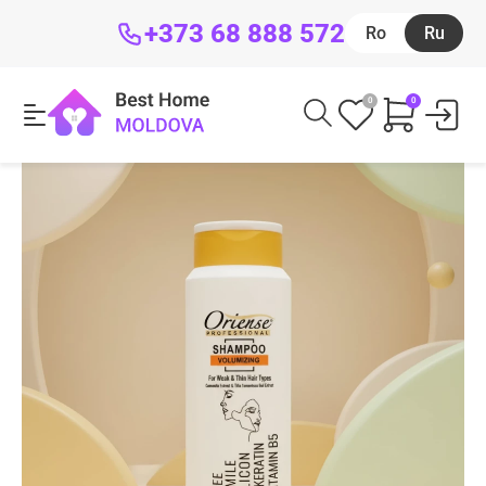
+373 68 888 572
Ro
Ru
0
0