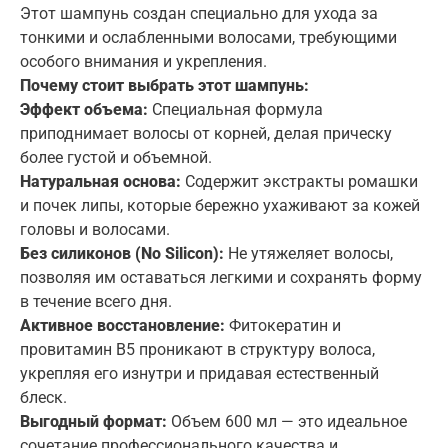
Этот шампунь создан специально для ухода за
Регистрация
тонкими и ослабленными волосами, требующими
особого внимания и укрепления.
Вход
Забыли пароль?
Почему стоит выбрать этот шампунь:
Email
Эффект объема:
Специальная формула
Забыли пароль?
Создать аккаунт
E-mail
приподнимает волосы от корней, делая прическу
более густой и объемной.
Пароль
E-mail
Натуральная основа:
Содержит экстракты ромашки
Пароль
и почек липы, которые бережно ухаживают за кожей
головы и волосами.
Повторить пароль
Восстановить
Без силиконов (No Silicon):
Не утяжеляет волосы,
Ваш запрос успешно отправлен
позволяя им оставаться легкими и сохранять форму
Корзина
Вход
Или
в течение всего дня.
Вход
Активное восстановление:
Фитокератин и
Регистрация
Или
провитамин B5 проникают в структуру волоса,
Создать аккаунт
Или
укрепляя его изнутри и придавая естественный
Вход
блеск.
Ваша корзина пустая
Выгодный формат:
Объем 600 мл — это идеальное
сочетание профессионального качества и