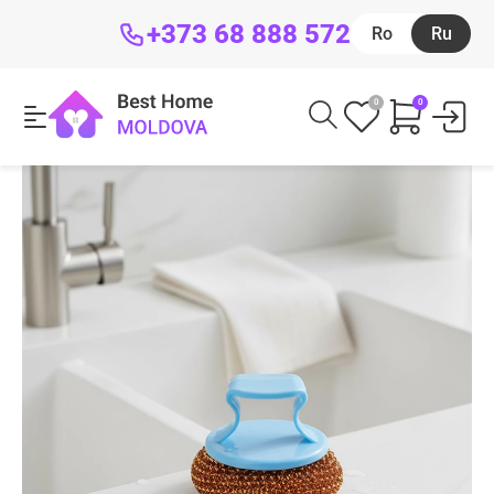
+373 68 888 572
Ro
Ru
0
0