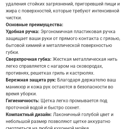
удаления стойких загрязнений, пригоревшей пищи и
Регистрация
жира с поверхностей, которые требуют интенсивной
Вход
чистки.
Забыли пароль?
Email
Основные преимущества:
Забыли пароль?
Создать аккаунт
Удобная ручка:
Эргономичная пластиковая ручка
E-mail
защищает ваши руки от прямого контакта с грязью,
Пароль
E-mail
бытовой химией и металлической поверхностью
губки.
Пароль
Сверхпрочная губка:
Жесткая металлическая нить
Повторить пароль
легко справляется с нагаром на сковородах,
Восстановить
Ваш запрос успешно отправлен
противнях, решетках гриль и кастрюлях.
Корзина
Бережная защита рук:
Благодаря держателю ваш
Вход
Или
маникюр и кожа рук остаются в безопасности во
Вход
Регистрация
Или
время уборки.
Создать аккаунт
Гигиеничность:
Щетка легко промывается под
Или
проточной водой и быстро сохнет.
Вход
Ваша корзина пустая
Компактный дизайн:
Лаконичный голубой цвет и
небольшой размер позволяют щетке аккуратно
смотреться на любой кухонной мойке.