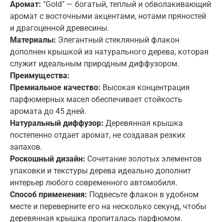
Аромат:
"Gold" — богатый, теплый и обволакивающий
Регистрация
аромат с восточными акцентами, нотами пряностей
и драгоценной древесины.
Вход
Забыли пароль?
Email
Материалы:
Элегантный стеклянный флакон
Забыли пароль?
Создать аккаунт
дополнен крышкой из натурального дерева, которая
E-mail
служит идеальным природным диффузором.
Пароль
E-mail
Преимущества:
Премиальное качество:
Высокая концентрация
Пароль
парфюмерных масел обеспечивает стойкость
Повторить пароль
аромата до 45 дней.
Восстановить
Ваш запрос успешно отправлен
Натуральный диффузор:
Деревянная крышка
Корзина
постепенно отдает аромат, не создавая резких
Вход
Или
запахов.
Вход
Регистрация
Или
Роскошный дизайн:
Сочетание золотых элементов
Создать аккаунт
упаковки и текстуры дерева идеально дополнит
Или
интерьер любого современного автомобиля.
Вход
Ваша корзина пустая
Способ применения:
Подвесьте флакон в удобном
месте и переверните его на несколько секунд, чтобы
деревянная крышка пропиталась парфюмом.