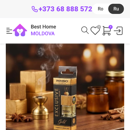
+373 68 888 572
Ro
Ru
0
0