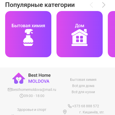
Популярные категории
Бытовая химия
Дом
Бытовая химия
Всё для дома
besthomemoldova@mail.ru
Всё для кухни
09:00 - 18:00
+373 68 888 572
Здоровье и спорт
г. Кишинёв, str.