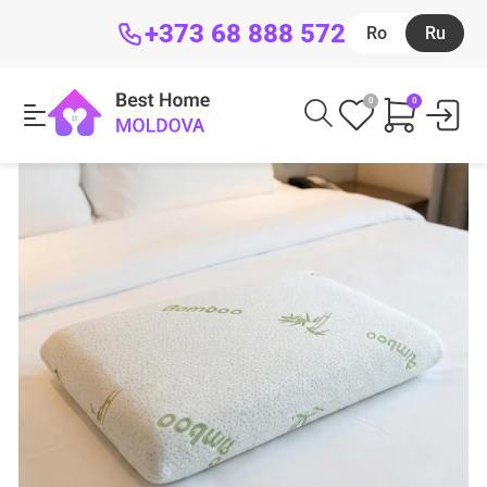
+373 68 888 572
Ro
Ru
0
0