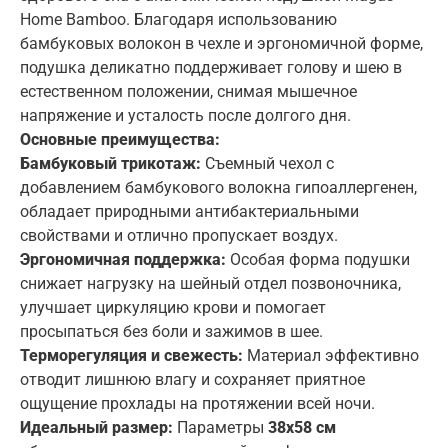
Home Bamboo. Благодаря использованию
бамбуковых волокон в чехле и эргономичной форме,
подушка деликатно поддерживает голову и шею в
естественном положении, снимая мышечное
Регистрация
напряжение и усталость после долгого дня.
Вход
Основные преимущества:
Забыли пароль?
Email
Бамбуковый трикотаж:
Съемный чехол с
Забыли пароль?
Создать аккаунт
добавлением бамбукового волокна гипоаллергенен,
E-mail
обладает природными антибактериальными
Пароль
E-mail
свойствами и отлично пропускает воздух.
Эргономичная поддержка:
Особая форма подушки
Пароль
снижает нагрузку на шейный отдел позвоночника,
Повторить пароль
улучшает циркуляцию крови и помогает
Восстановить
Ваш запрос успешно отправлен
просыпаться без боли и зажимов в шее.
Корзина
Вход
Или
Терморегуляция и свежесть:
Материал эффективно
отводит лишнюю влагу и сохраняет приятное
Вход
Регистрация
Или
ощущение прохлады на протяжении всей ночи.
Создать аккаунт
Идеальный размер:
Параметры
38х58 см
Или