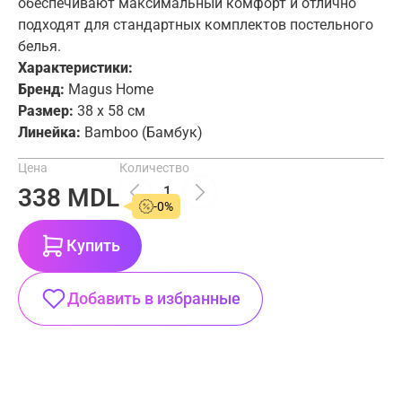
обеспечивают максимальный комфорт и отлично
Вход
Ваша корзина пустая
подходят для стандартных комплектов постельного
белья.
Характеристики:
Бренд:
Magus Home
Размер:
38 x 58 см
Линейка:
Bamboo (Бамбук)
Цена
Количество
338 MDL
-0%
Купить
Добавить в избранные