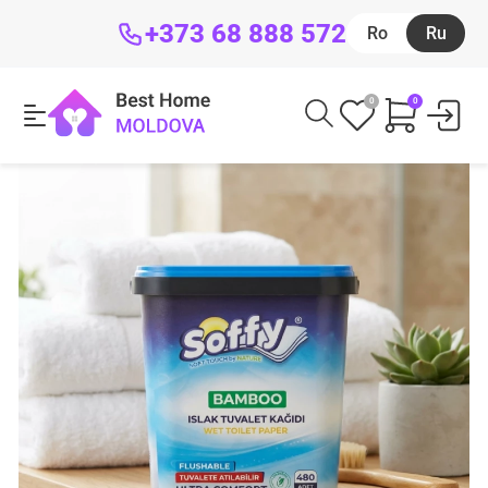
+373 68 888 572
Ro
Ru
0
0