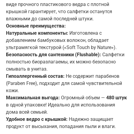
Регистрация
виде прочного пластикового ведра с плотной
крышкой гарантирует, что салфетки останутся
Вход
Забыли пароль?
влажными до самой последней штуки.
Email
Основные преимущества:
Забыли пароль?
Создать аккаунт
E-mail
Натуральные компоненты:
Изготовлена с
добавлением бамбуковых волокон, обладает
Пароль
E-mail
ультрамягкой текстурой («Soft Touch by Nature»).
Пароль
Безопасность для сантехники (Flushable):
Салфетки
полностью биоразлагаемы, их можно безопасно
Повторить пароль
Восстановить
смывать в унитаз.
Ваш запрос успешно отправлен
Гипоаллергенный состав:
Не содержит парабенов
Корзина
Вход
Или
(Paraben Free), подходит для самой чувствительной
Вход
кожи.
Регистрация
Или
Максимальная выгода:
Огромный объем —
480 штук
Создать аккаунт
Или
в одной упаковке! Идеально для использования
Вход
дома всей семьей.
Ваша корзина пустая
Удобное ведро с крышкой:
Надежно защищает
продукт от высыхания, попадания пыли и влаги.