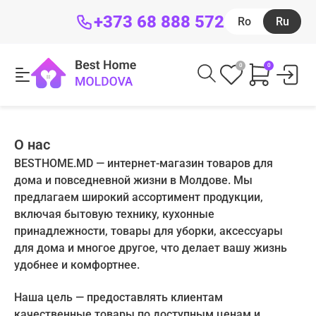
+373 68 888 572
Ro
Ru
0
0
О нас
BESTHOME.MD — интернет-магазин товаров для
дома и повседневной жизни в Молдове. Мы
предлагаем широкий ассортимент продукции,
включая бытовую технику, кухонные
принадлежности, товары для уборки, аксессуары
Регистрация
для дома и многое другое, что делает вашу жизнь
удобнее и комфортнее.
Вход
Забыли пароль?
Email
Забыли пароль?
Наша цель — предоставлять клиентам
Создать аккаунт
E-mail
качественные товары по доступным ценам и