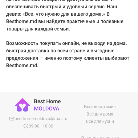
обеспечивать быстрый и удобный сервис. Наш
Пароль
E-mail
девиз: «Все, что нужно для вашего дома.» В
Пароль
Besthome.md вы найдете практичные и полезные
товары для каждой семьи.
Повторить пароль
Восстановить
Ваш запрос успешно отправлен
Возможность покупать онлайн, не выходя из дома,
Корзина
Вход
Или
быстрая доставка по всей стране и выгодные
Вход
Регистрация
Или
предложения — именно поэтому клиенты выбирают
Создать аккаунт
Besthome.md.
Или
Вход
Ваша корзина пустая
Бытовая химия
Всё для дома
besthomemoldova@mail.ru
Всё для кухни
09:00 - 18:00