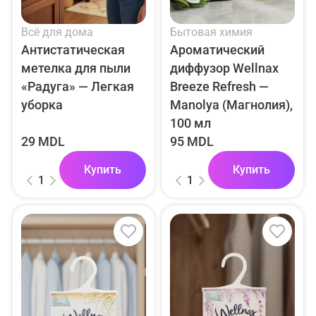
Всё для дома
Бытовая химия
Антистатическая
Ароматический
метелка для пыли
диффузор Wellnax
«Радуга» — Легкая
Breeze Refresh —
уборка
Manolya (Магнолия),
100 мл
29 MDL
95 MDL
Купить
Купить
1
1