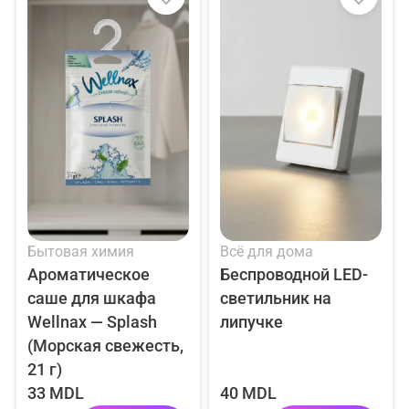
Бытовая химия
Всё для дома
Ароматическое
Беспроводной LED-
саше для шкафа
светильник на
Wellnax — Splash
липучке
Регистрация
(Морская свежесть,
21 г)
Вход
Забыли пароль?
Email
33 MDL
40 MDL