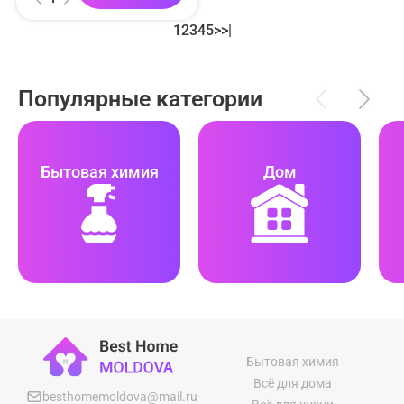
1
2
3
4
5
>
>|
Популярные категории
Бытовая химия
Дом
Бытовая химия
Всё для дома
besthomemoldova@mail.ru